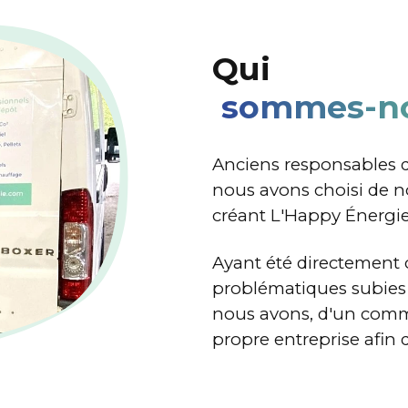
Bois
Cuisson
Solaire
Chauffage
Bûches
Barbecue
Panneaux et stations
Chauffage intérieur
Qui
Granulés / Pellets
Plancha
Chauffage extérieur
Charbon de bois
Brasero
Accessoires
os
sommes-no
Allume-feux
Réchaud
ros
Accessoires
Anciens responsables d
nous avons choisi de n
créant L'Happy Énergie
Ayant été directement 
problématiques subies p
nous avons, d'un comm
propre entreprise afin