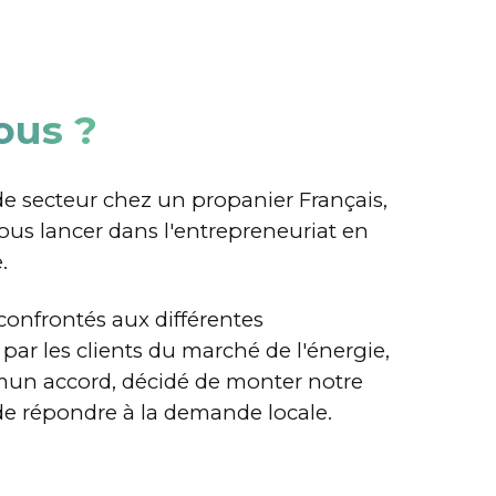
Fluides
Équipements
Ad Blue
Pièges à moustiques
Équipements pro
pros
us ?
e secteur chez un propanier Français,
ous lancer dans l'entrepreneuriat en
.
confrontés aux différentes
ar les clients du marché de l'énergie,
un accord, décidé de monter notre
 de répondre à la demande locale.