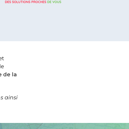
et
le
 de la
s ainsi
©
OpenStreetMap