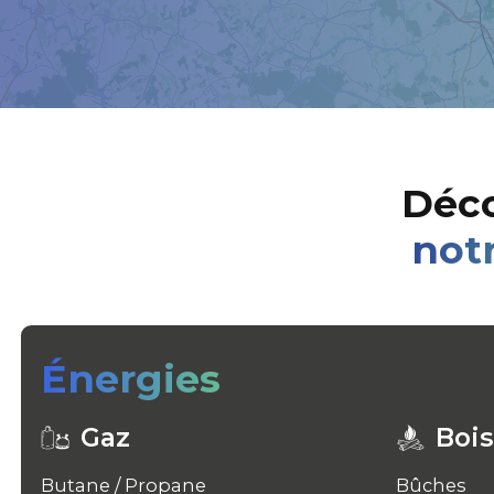
Déco
notr
Énergies
Gaz
Bois
Butane / Propane
Bûches