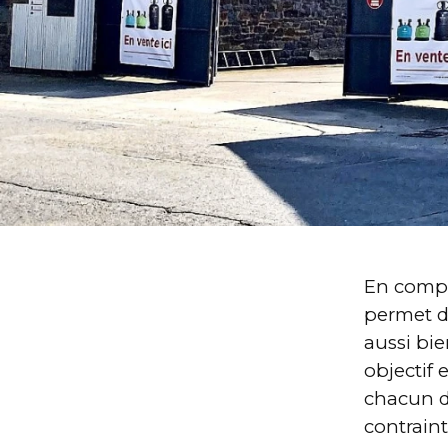
En compa
permet d
aussi bi
objectif
chacun d
contraint