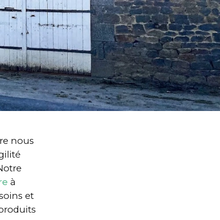
ure nous
ilité
Notre
re
à
soins et
produits