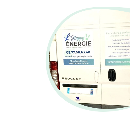
Gaz
Butane / Propane
CO2
Gaz industriels
pr
Gaz réfrigérants
p
Connectique