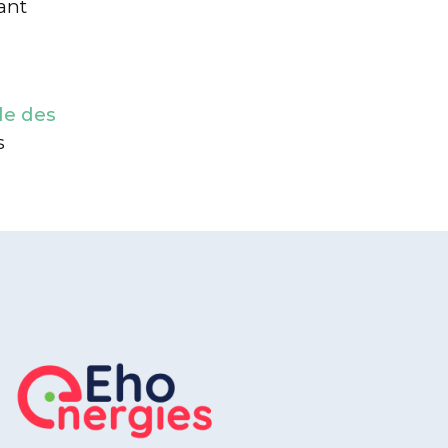
ant
le des
s